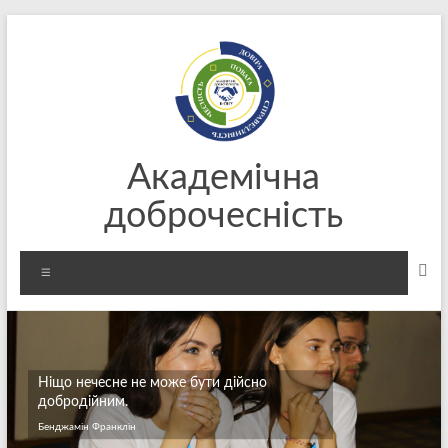
Перейти
до
вмісту
Академічна
доброчесність
Меню
Ніщо нечесне не може бути дійсно
добродійним.
Бенджамін Франклін