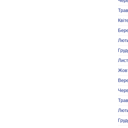
Черв
Трав
Квіт
Бере
Люти
Груд
Лист
Жовт
Вере
Черв
Трав
Люти
Груд