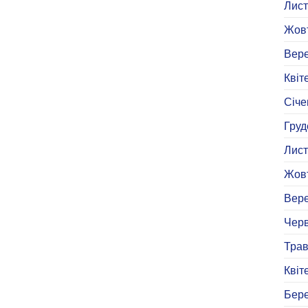
Лист
Жовт
Вере
Квіт
Січе
Груд
Лист
Жовт
Вере
Черв
Трав
Квіт
Бере