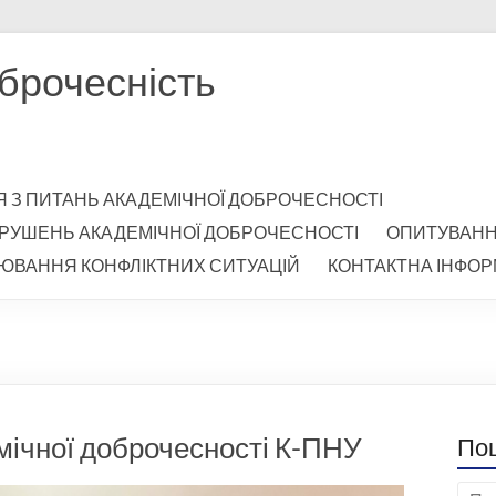
брочесність
Я З ПИТАНЬ АКАДЕМІЧНОЇ ДОБРОЧЕСНОСТІ
РУШЕНЬ АКАДЕМІЧНОЇ ДОБРОЧЕСНОСТІ
ОПИТУВАН
ЮВАННЯ КОНФЛІКТНИХ СИТУАЦІЙ
КОНТАКТНА ІНФОР
емічної доброчесності К-ПНУ
По