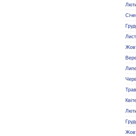
Люти
Січе
Груд
Лист
Жовт
Вере
Липе
Черв
Трав
Квіт
Люти
Груд
Жовт