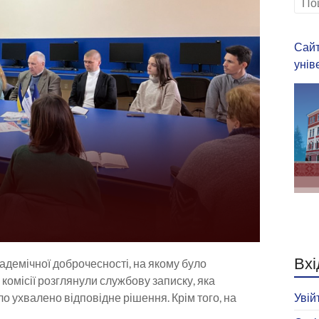
Сайт
унів
Вхі
кадемічної доброчесності, на якому було
 комісії розглянули службову записку, яка
уло ухвалено відповідне рішення. Крім того, на
Увій