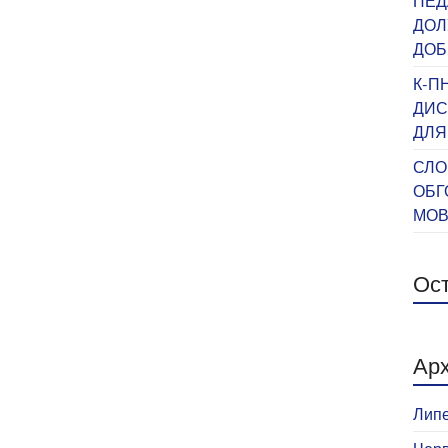
ПЕД
ДОЛ
ДОБ
К-П
ДИС
ДЛЯ
СЛО
ОБГ
МО
Ост
Арх
Липе