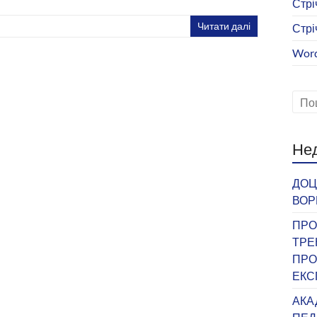
Стрі
Читати далі
Стрі
Word
Нед
ДОЦ
ВОР
ПРО
ТРЕ
ПРО
ЕКС
АКА