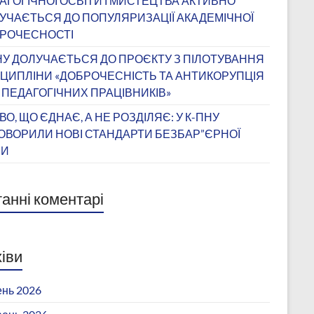
АГОГІЧНОЇ ОСВІТИ І МИСТЕЦТВА АКТИВНО
УЧАЄТЬСЯ ДО ПОПУЛЯРИЗАЦІЇ АКАДЕМІЧНОЇ
РОЧЕСНОСТІ
НУ ДОЛУЧАЄТЬСЯ ДО ПРОЄКТУ З ПІЛОТУВАННЯ
ЦИПЛІНИ «ДОБРОЧЕСНІСТЬ ТА АНТИКОРУПЦІЯ
 ПЕДАГОГІЧНИХ ПРАЦІВНИКІВ»
ВО, ЩО ЄДНАЄ, А НЕ РОЗДІЛЯЄ: У К-ПНУ
ОВОРИЛИ НОВІ СТАНДАРТИ БЕЗБАР”ЄРНОЇ
ВИ
анні коментарі
іви
нь 2026