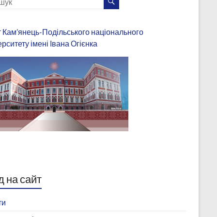
 Кам’янець-Подільського національного
ерситету імені Івана Огієнка
д на сайт
ти