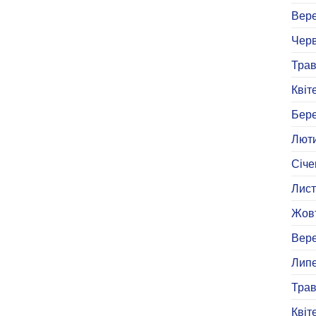
Вере
Черв
Трав
Квіт
Бере
Люти
Січе
Лист
Жовт
Вере
Липе
Трав
Квіт