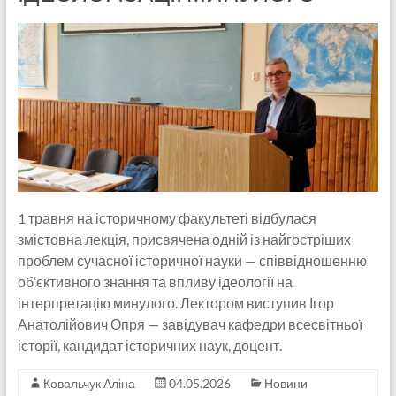
1 травня на історичному факультеті відбулася
змістовна лекція, присвячена одній із найгостріших
проблем сучасної історичної науки — співвідношенню
об’єктивного знання та впливу ідеології на
інтерпретацію минулого. Лектором виступив Ігор
Анатолійович Опря — завідувач кафедри всесвітньої
історії, кандидат історичних наук, доцент.
Ковальчук Аліна
04.05.2026
Новини