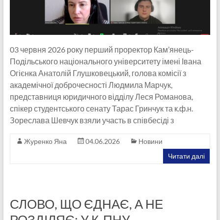
03 червня 2026 року перший проректор Кам’янець-
Подільського національного університету імені Івана
Огієнка Анатолій Глушковецький, голова комісії з
академічної доброчесності Людмила Марчук,
представниця юридичного відділу Леся Романова,
спікер студентського сенату Тарас Гринчук та к.ф.н.
Зореслава Шевчук взяли участь в співбесіді з
Журенко Яна
04.06.2026
Новини
Читати далі
СЛОВО, ЩО ЄДНАЄ, А НЕ
РОЗДІЛЯЄ: У К-ПНУ