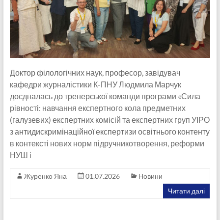
Доктор філологічних наук, професор, завідувач
кафедри журналістики К-ПНУ Людмила Марчук
доєдналась до тренерської команди програми «Сила
рівності: навчання експертного кола предметних
(галузевих) експертних комісій та експертних груп УІРО
з антидискримінаційної експертизи освітнього контенту
в контексті нових норм підручникотворення, реформи
НУШ і
Журенко Яна
01.07.2026
Новини
Читати далі