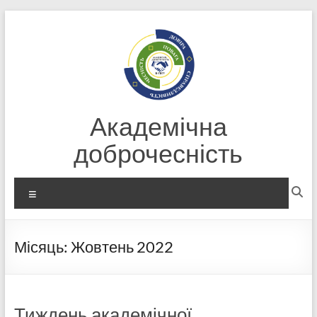
Перейти
до
вмісту
Академічна
доброчесність
Меню
Місяць:
Жовтень 2022
Тиждень академічної