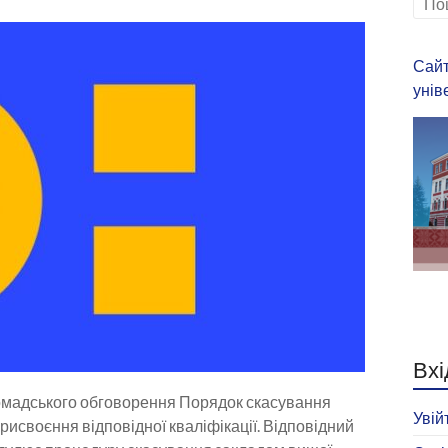
Сайт
унів
Вхі
громадського обговорення Порядок скасування
Увій
исвоєння відповідної кваліфікації. Відповідний