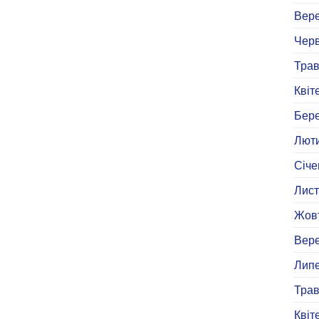
Вере
Черв
Трав
Квіт
Бере
Люти
Січе
Лист
Жовт
Вере
Липе
Трав
Квіт