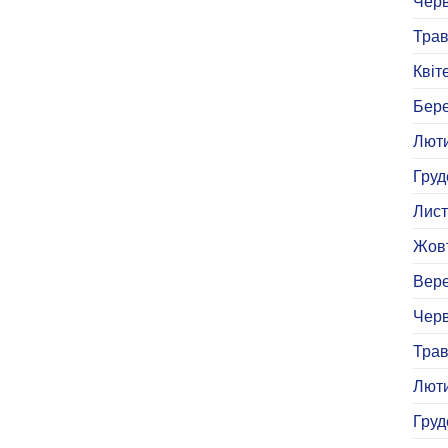
Черв
Трав
Квіт
Бере
Люти
Груд
Лист
Жовт
Вере
Черв
Трав
Люти
Груд