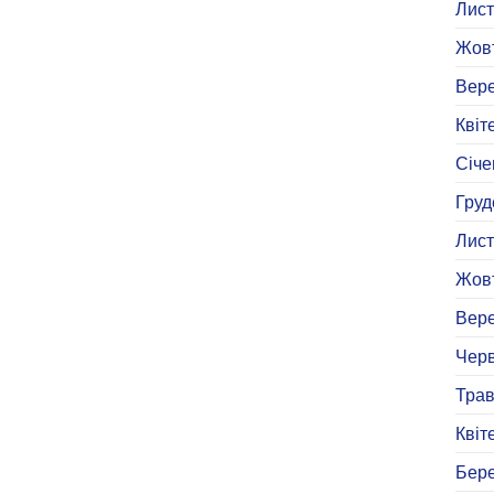
Лист
Жовт
Вере
Квіт
Січе
Груд
Лист
Жовт
Вере
Черв
Трав
Квіт
Бере