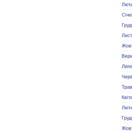
Люти
Січе
Груд
Лист
Жовт
Вере
Липе
Черв
Трав
Квіт
Люти
Груд
Жовт