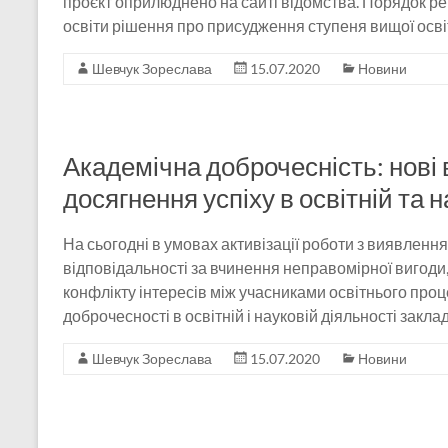
проєкт оприлюднено на сайті відомства. Порядок р
освіти рішення про присудження ступеня вищої осві
Шевчук Зореслава
15.07.2020
Новини
Академічна доброчесність: нові 
досягнення успіху в освітній та н
На сьогодні в умовах активізації роботи з виявлення
відповідальності за вчинення неправомірної вигод
конфлікту інтересів між учасниками освітнього проц
доброчесності в освітній і науковій діяльності закла
Шевчук Зореслава
15.07.2020
Новини