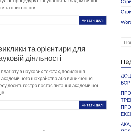
егулює процедуру скасування закладом вищої
Стрі
ти та присвоєння
Стрі
Читати далі
Word
виклики та орієнтири для
ауковій діяльності
Нед
 плагіату в наукових текстах, посилення
ДОЦ
и, академічного шахрайства або виникнення
ВОР
есу досить гостро постає питання академічної
дів
ПРО
ТРЕ
Читати далі
ПРО
ЕКС
АКА