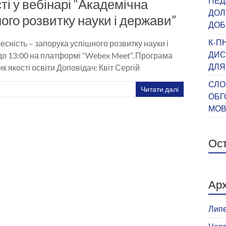
ПЕД
і у вебінарі “Академічна
ДОЛ
ого розвитку науки і держави”
ДОБ
К-П
сність – запорука успішного розвитку науки і
ДИС
 до 13:00 на платформі “Webex Meet”. Програма
ДЛЯ
к якості освіти Доповідач: Квіт Сергій
СЛО
Читати далі
ОБГ
МО
Ост
Арх
Липе