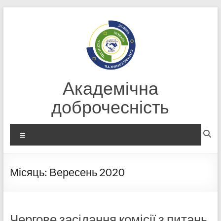
Перейти
до
вмісту
Академічна
доброчесність
Меню
Місяць:
Вересень 2020
Чергове засідання комісії з питань