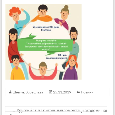
Шевчук Зореслава
25.11.2019
Новини
←
Круглий стіл з питань імплементації академічної