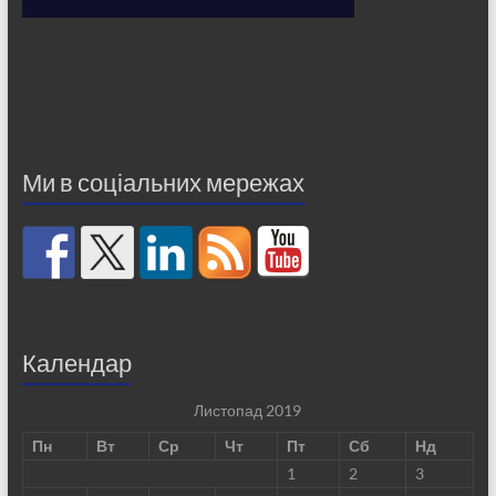
Ми в соціальних мережах
Календар
Листопад 2019
Пн
Вт
Ср
Чт
Пт
Сб
Нд
1
2
3