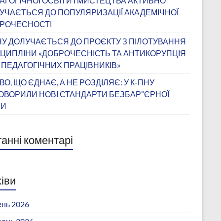
АГОГІЧНОЇ ОСВІТИ І МИСТЕЦТВА АКТИВНО
УЧАЄТЬСЯ ДО ПОПУЛЯРИЗАЦІЇ АКАДЕМІЧНОЇ
РОЧЕСНОСТІ
НУ ДОЛУЧАЄТЬСЯ ДО ПРОЄКТУ З ПІЛОТУВАННЯ
ЦИПЛІНИ «ДОБРОЧЕСНІСТЬ ТА АНТИКОРУПЦІЯ
 ПЕДАГОГІЧНИХ ПРАЦІВНИКІВ»
ВО, ЩО ЄДНАЄ, А НЕ РОЗДІЛЯЄ: У К-ПНУ
ОВОРИЛИ НОВІ СТАНДАРТИ БЕЗБАР”ЄРНОЇ
ВИ
анні коментарі
іви
нь 2026