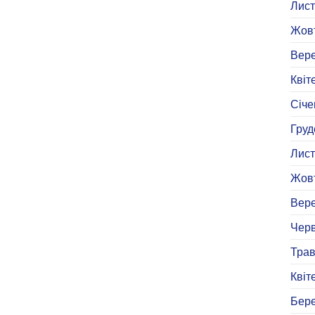
Лист
Жовт
Вере
Квіт
Січе
Груд
Лист
Жовт
Вере
Черв
Трав
Квіт
Бере