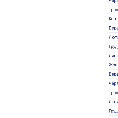
Черв
Трав
Квіт
Бере
Люти
Груд
Лист
Жовт
Вере
Черв
Трав
Люти
Груд