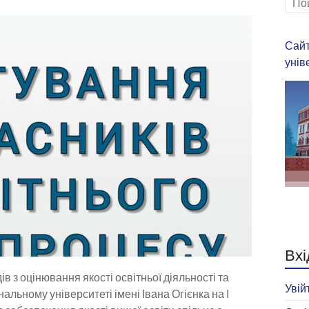
Сайт
унів
Вхі
ів з оцінювання якості освітньої діяльності та
Увій
альному університеті імені Івана Огієнка на І