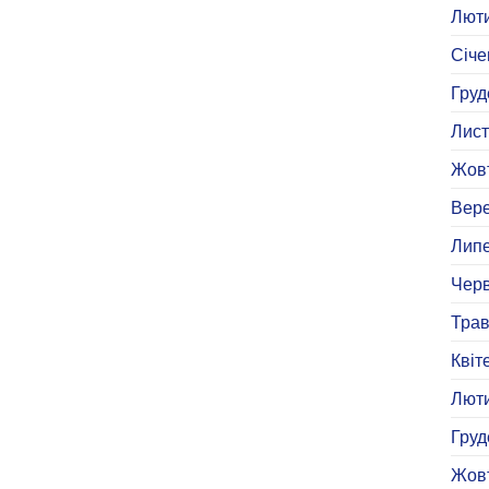
Люти
Січе
Груд
Лист
Жовт
Вере
Липе
Черв
Трав
Квіт
Люти
Груд
Жовт