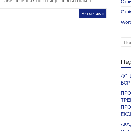
забезпечення якості вищої освіти спільно з
Стрі
Стрі
Читати далі
Word
Нед
ДОЦ
ВОР
ПРО
ТРЕ
ПРО
ЕКС
АКА