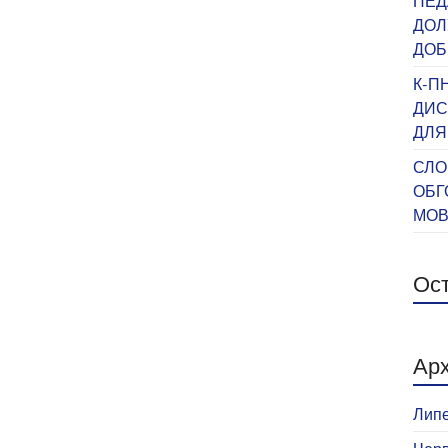
ПЕД
ДОЛ
ДОБ
К-П
ДИС
ДЛЯ
СЛО
ОБГ
МО
Ост
Арх
Липе