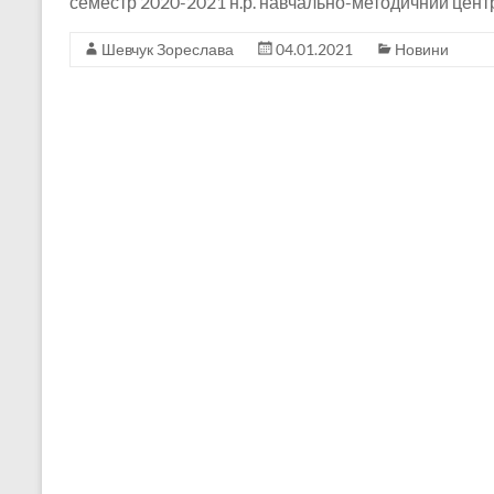
семестр 2020-2021 н.р. навчально-методичний центр 
Шевчук Зореслава
04.01.2021
Новини