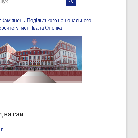
 Кам’янець-Подільського національного
ерситету імені Івана Огієнка
д на сайт
ти