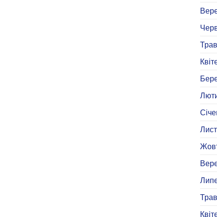
Вере
Черв
Трав
Квіт
Бере
Люти
Січе
Лист
Жовт
Вере
Липе
Трав
Квіт