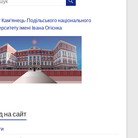
 Кам’янець-Подільського національного
ерситету імені Івана Огієнка
д на сайт
ти