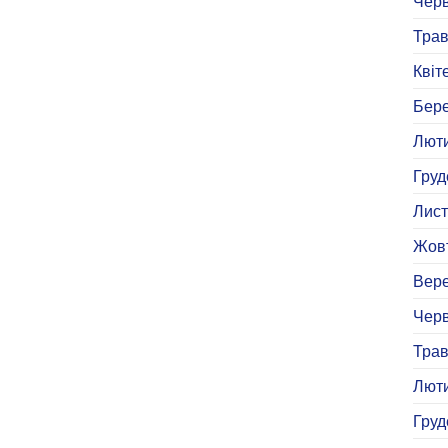
Черв
Трав
Квіт
Бере
Люти
Груд
Лист
Жовт
Вере
Черв
Трав
Люти
Груд