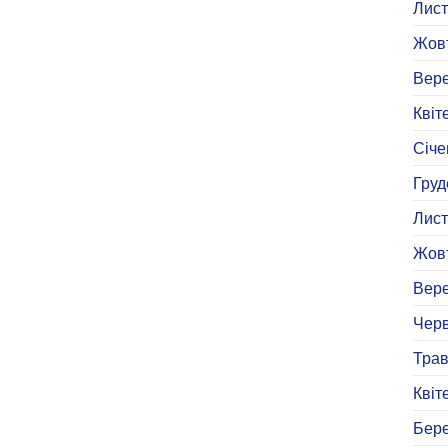
Лист
Жовт
Вере
Квіт
Січе
Груд
Лист
Жовт
Вере
Черв
Трав
Квіт
Бере