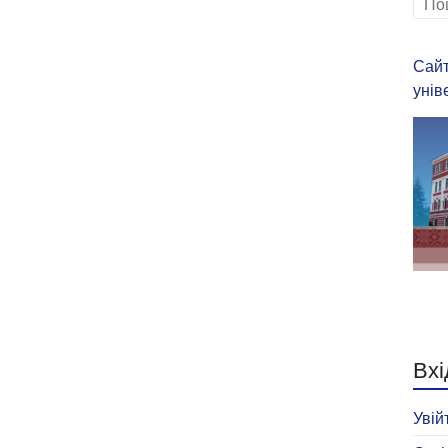
Сайт
унів
Вхі
Увій