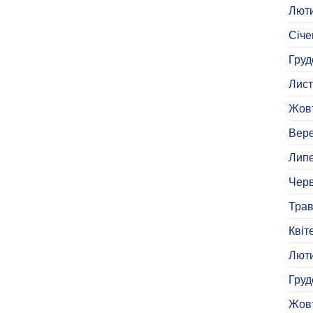
Люти
Січе
Груд
Лист
Жовт
Вере
Липе
Черв
Трав
Квіт
Люти
Груд
Жовт