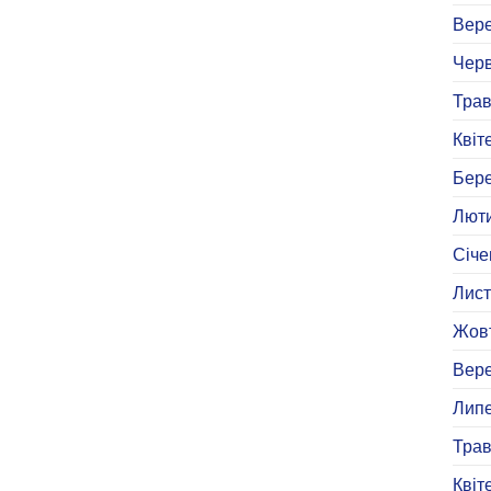
Вере
Черв
Трав
Квіт
Бере
Люти
Січе
Лист
Жовт
Вере
Липе
Трав
Квіт