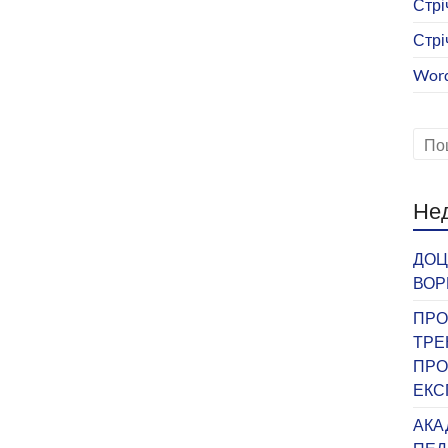
Стрі
Стрі
Word
Нед
ДОЦ
ВОР
ПРО
ТРЕ
ПРО
ЕКС
АКА