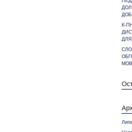
ПЕД
ДОЛ
ДОБ
К-П
ДИС
ДЛЯ
СЛО
ОБГ
МО
Ост
Арх
Липе