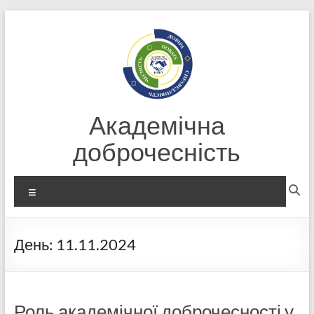
Перейти
до
вмісту
Академічна
доброчесність
Меню
День:
11.11.2024
Роль академічної доброчесності у