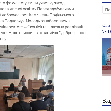
 факультету взяли участь у заході,
нова якісної освіти». Перед здобувачами
ої доброчесності Кам’янець-Подільського
яна Боднарчук. Молодь ознайомилась із
Сайт
ніверситетської комісії та шляхами реалізації
унів
женням, що принципів академічної доброчесності
есу.
Вхі