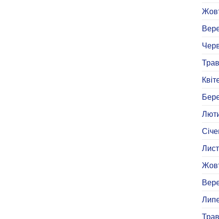
Жовт
Вере
Черв
Трав
Квіт
Бере
Люти
Січе
Лист
Жовт
Вере
Липе
Трав