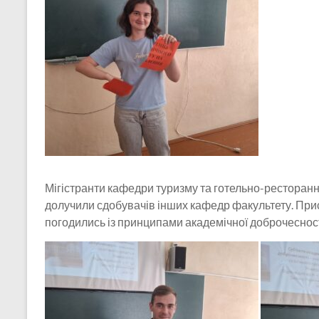
Мігістранти кафедри туризму та готельно-ресторанн
долучили сдобувачів інших кафедр факультету. Прис
погодились із принципами академічної доброчесності