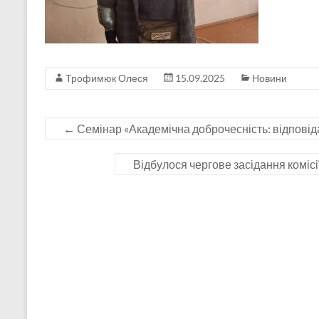
Трофимюк Олеся
15.09.2025
Новини
←
Семінар «Академічна доброчесність: відповіда
Відбулося чергове засідання коміс