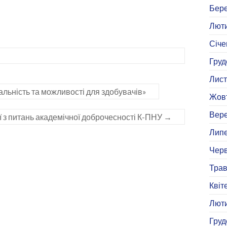
Бере
Люти
Січе
Груд
Лист
льність та можливості для здобувачів»
Жовт
Вере
ії з питань академічної доброчесності К-ПНУ
→
Липе
Черв
Трав
Квіт
Люти
Груд