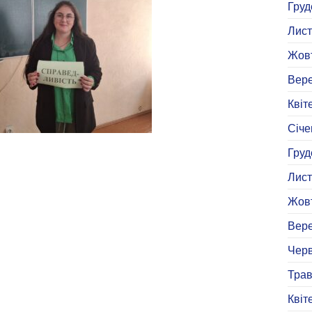
Груд
Лист
Жовт
Вере
Квіт
Січе
Груд
Лист
Жовт
Вере
Черв
Трав
Квіт