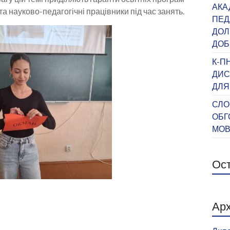
АКА
та науково-педагогічні працівники під час занять.
ПЕД
ДОЛ
ДОБ
К-П
ДИС
ДЛЯ
СЛО
ОБГ
МО
Ост
Арх