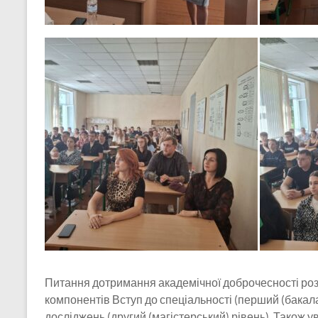
Питання дотримання академічної доброчесності розг
компонентів Вступ до спеціальності (перший (бакал
досліджень (другий (магістерський) рівень). Також у