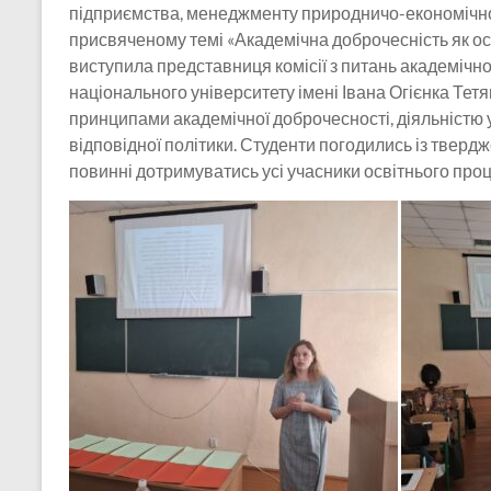
підприємства, менеджменту природничо-економічного
присвяченому темі «Академічна доброчесність як ос
виступила представниця комісії з питань академічн
національного університету імені Івана Огієнка Тет
принципами академічної доброчесності, діяльністю у
відповідної політики. Студенти погодились із тверд
повинні дотримуватись усі учасники освітнього проц