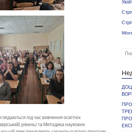
Увій
Стрі
Стрі
Word
Нед
ДОЦ
ВОР
ПРО
ТРЕ
лядаються під час вивчення освітніх
ПРО
аврський) рівень) та Методика наукових
ЕКС
вагу цій темі приділяють гаранти освітніх програм