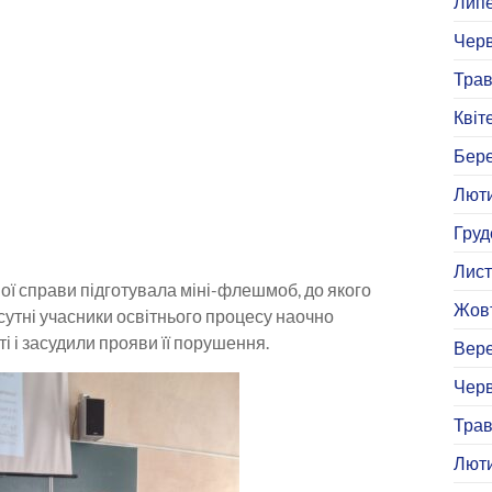
Липе
Черв
Трав
Квіт
Бере
Люти
Груд
Лист
ої справи підготувала міні-флешмоб, до якого
Жовт
утні учасники освітнього процесу наочно
 і засудили прояви її порушення.
Вере
Черв
Трав
Люти