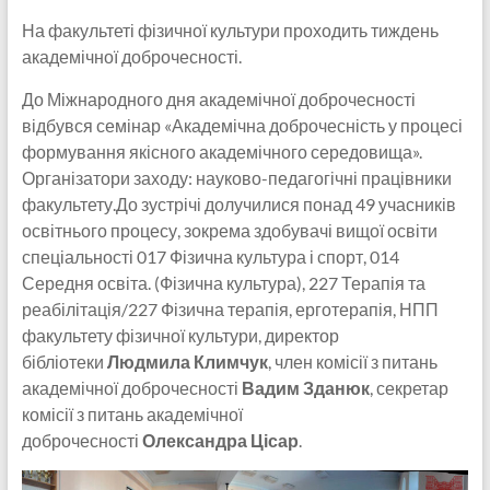
На факультеті фізичної культури проходить тиждень
академічної доброчесності.
До Міжнародного дня академічної доброчесності
відбувся семінар «Академічна доброчесність у процесі
формування якісного академічного середовища».
Організатори заходу: науково-педагогічні працівники
факультету.
До зустрічі долучилися понад 49 учасників
освітнього процесу, зокрема здобувачі вищої освіти
спеціальності 017 Фізична культура і спорт, 014
Середня освіта. (Фізична культура), 227 Терапія та
реабілітація/227 Фізична терапія, ерготерапія, НПП
факультету фізичної культури, директор
бібліотеки
Людмила Климчук
, член комісії з питань
академічної доброчесності
Вадим Зданюк
, секретар
комісії з питань академічної
доброчесності
Олександра Цісар
.