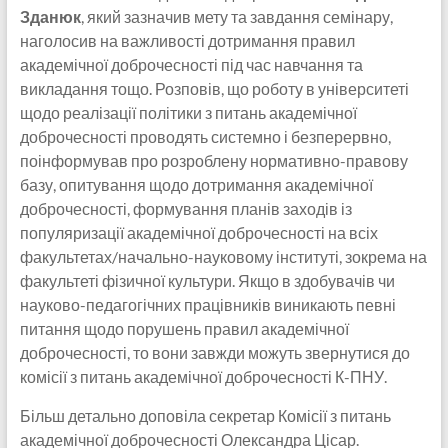
Зданюк
, який зазначив мету та завдання семінару,
наголосив на важливості дотримання правил
академічної доброчесності під час навчання та
викладання тощо. Розповів, що роботу в університеті
щодо реалізації політики з питань академічної
доброчесності проводять системно і безперервно,
поінформував про розроблену нормативно-правову
базу, опитування щодо дотримання академічної
доброчесності, формування планів заходів із
популяризації академічної доброчесності на всіх
факультетах/начально-науковому інституті, зокрема на
факультеті фізичної культури. Якщо в здобувачів чи
науково-педагогічних працівників виникають певні
питання щодо порушень правил академічної
доброчесності, то вони завжди можуть звернутися до
комісії з питань академічної доброчесності К-ПНУ.
Більш детально доповіла секретар Комісії з питань
академічної доброчесності Олександра Цісар.