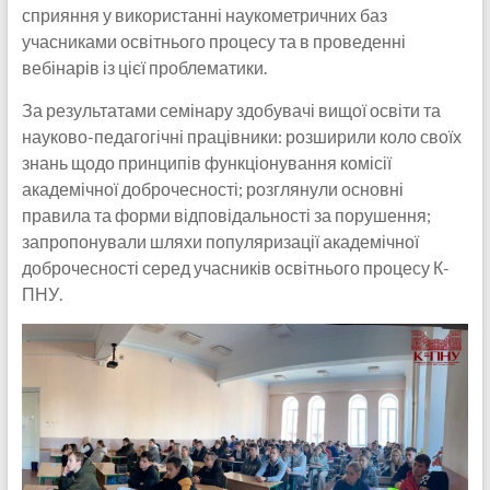
сприяння у використанні наукометричних баз
учасниками освітнього процесу та в проведенні
вебінарів із цієї проблематики.
За результатами семінару здобувачі вищої освіти та
науково-педагогічні працівники: розширили коло своїх
знань щодо принципів функціонування комісії
академічної доброчесності; розглянули основні
правила та форми відповідальності за порушення;
запропонували шляхи популяризації академічної
доброчесності серед учасників освітнього процесу К-
ПНУ.